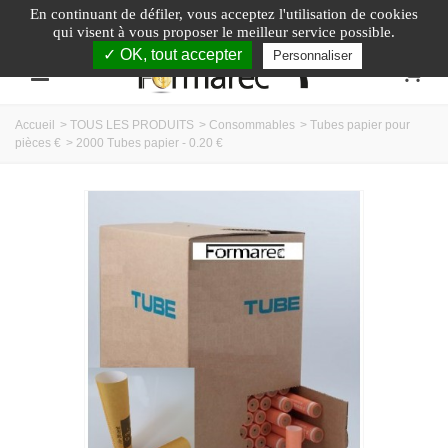
En continuant de défiler,
vous acceptez l'utilisation de cookies
Appelez-nous au :
04.74.40.79.95
qui visent à vous proposer le meilleur service possible.
✓ OK, tout accepter
Personnaliser
0
Accueil
>
TOUS LES PRODUITS
>
Consommables
>
Tubes papier pour
pièces €
>
2000 Tubes papier - 0.20 €