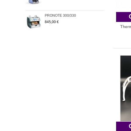
PRONOTE 300/330
Pack
845,00 €
223
Therm