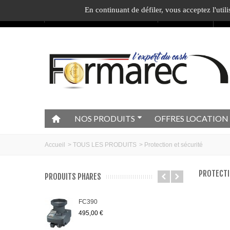
En continuant de défiler,
vous acceptez l'utili
Appelez-nous au :
04.74.40.79.95
Ecrivez-nous
1
c
NOS PRODUITS
OFFRES LOCATION
Accueil
>
TOUS LES PRODUITS
>
Protection et sécurité
PROTECTI
PRODUITS PHARES
FC390
495,00 €