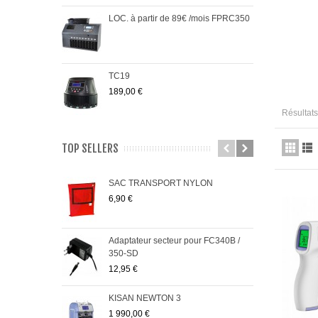
LOC. à partir de 89€ /mois FPRC350
TC19
189,00 €
Résultats 
TOP SELLERS
SAC TRANSPORT NYLON
PRO
6,90 €
485,
Adaptateur secteur pour FC340B /
FC5
350-SD
95,0
12,95 €
KISAN NEWTON 3
Pack
1 990,00 €
299,