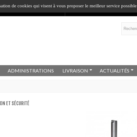
sation de cookies qui visent à vous proposer le meilleur service possible
ommande
= 1
cadeau
.
En savoir plus !
ADMINISTRATIONS
LIVRAISON
ACTUALITÉS
ON ET SÉCURITÉ