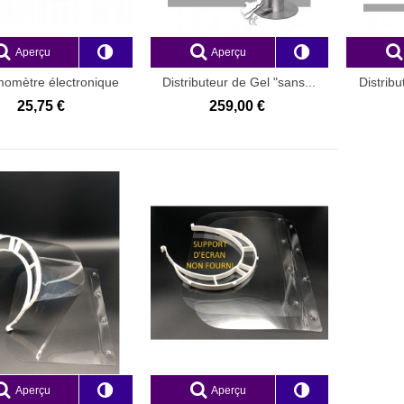
 "Discount 2"
Aperçu
Aperçu
240,00 €
,33 €
omètre électronique
Distributeur de Gel "sans...
Distribu
"IT-122"
25,75 €
259,00 €
Aperçu
Aperçu