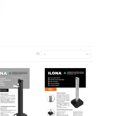
Tri
--