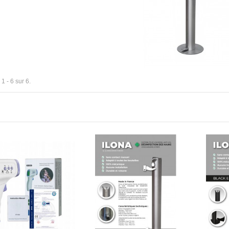
1 - 6 sur 6.
NOTE 130
00 €
X
0 €
 "Discount 4"
00 €