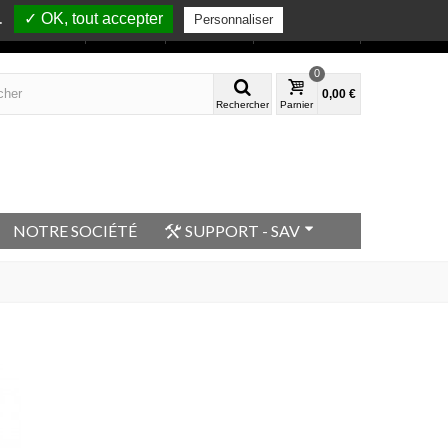
✓ OK, tout accepter
.
Personnaliser
Bienvenue
Mon compte
Contactez-nous
0
0,00 €
Rechercher
Parnier
NOTRE SOCIÉTÉ
SUPPORT - SAV