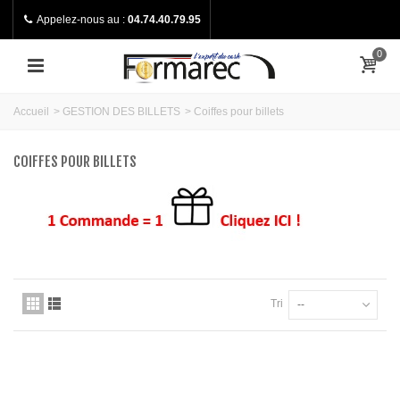
Appelez-nous au :
04.74.40.79.95
0
Accueil
>
GESTION DES BILLETS
>
Coiffes pour billets
COIFFES POUR BILLETS
Tri
--