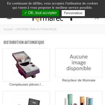
En continuant de défiler,
vous acceptez l'utilisation de cookies
Appelez-nous au :
04.74.40.79.95
qui visent à vous proposer le meilleur service possible.
✓ OK, tout accepter
Personnaliser
0
Accueil
>
DISTRIBUTION AUTOMATIQUE
DISTRIBUTION AUTOMATIQUE
Recycleur de Monnaie
Compteuses pièces /...