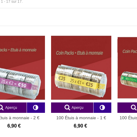
 1 - 17 sur 17.
NOTE 130
00 €
X
Aperçu
Aperçu
0 €
tuis à monnaie - 2 €
100 Étuis à monnaie - 1 €
100 Étui
PET
PET
6,90 €
6,90 €
 "Discount 4"
00 €