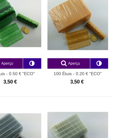
Aperçu
Aperçu
uis - 0.50 € "ECO"
100 Étuis - 0.20 € "ECO"
3,50 €
3,50 €