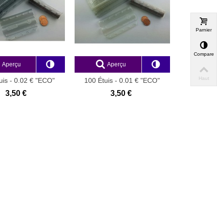
Parnier
Comparer
Aperçu
Aperçu
Haut
uis - 0.02 € "ECO"
100 Étuis - 0.01 € "ECO"
3,50 €
3,50 €