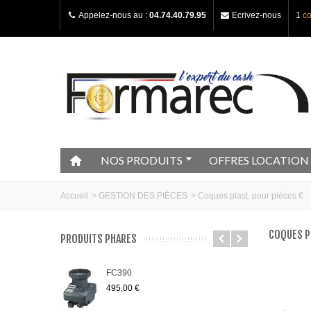
Appelez-nous au :
04.74.40.79.95
Ecrivez-nous
1
c
NOS PRODUITS
OFFRES LOCATION
Accueil
>
GESTION DES PIÈCES
>
Coques plast. pour pièces €
COQUES P
PRODUITS PHARES
FC390
495,00 €