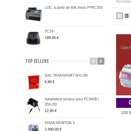
Résultats
LOC. à partir de 89€ /mois FPRC350
TC19
189,00 €
TOP SELLERS
SAC TRANSPORT NYLON
PRO
6,90 €
485,
Adaptateur secteur pour FC340B /
FC5
350-SD
95,0
12,95 €
100 É
KISAN NEWTON 3
Pack
1 990,00 €
299,