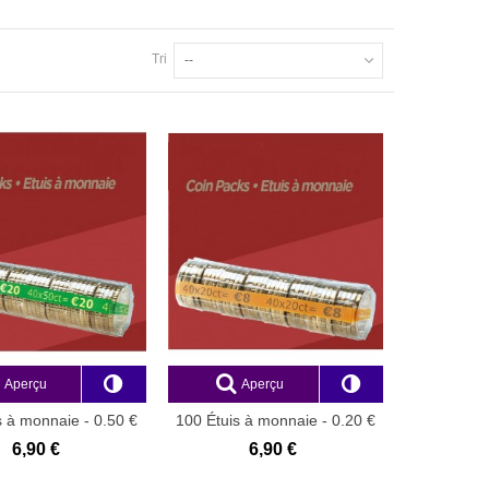
Tri
--
Aperçu
Aperçu
s à monnaie - 0.50 €
100 Étuis à monnaie - 0.20 €
PET
PET
6,90 €
6,90 €