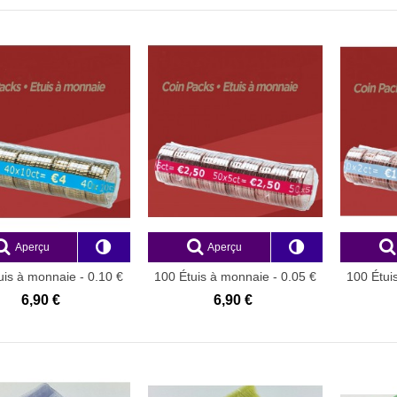
 "Discount 2"
240,00 €
,33 €
Aperçu
Aperçu
uis à monnaie - 0.10 €
100 Étuis à monnaie - 0.05 €
100 Étui
PET
PET
6,90 €
6,90 €