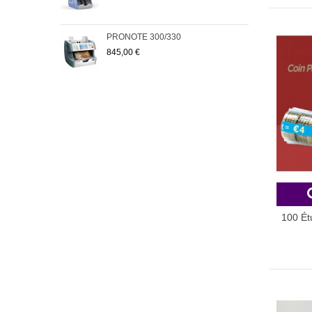
PRONOTE 300/330
Pack
845,00 €
223
100 Ét