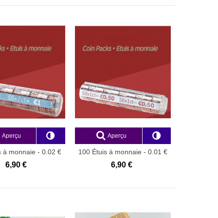
Aperçu
Aperçu
s à monnaie - 0.02 €
100 Étuis à monnaie - 0.01 €
PET
PET
6,90 €
6,90 €