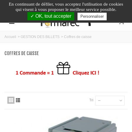
En continuant de défiler,
vous acceptez l'utilisation de cookies
Appelez-nous au :
04.74.40.79.95
qui visent à vous proposer le meilleur service possible.
✓ OK, tout accepter
Personnaliser
0
Accueil
>
GESTION DES BILLETS
>
Coffres de caisse
COFFRES DE CAISSE
Tri
--