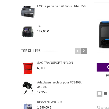
LOC. à partir de 89€ /mois FPRC350
TC19
189,00 €
TOP SELLERS
SAC TRANSPORT NYLON
PRO
6,90 €
485,
F
Adaptateur secteur pour FC340B /
FC5
350-SD
95,0
12,95 €
KISAN NEWTON 3
Pack
1 990,00 €
299,
Résultats 