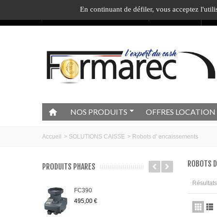
En continuant de défiler,
vous acceptez l'utili
Appelez-nous au :
04.74.40.79.95
Ecrivez-nous
1
c
NOS PRODUITS
OFFRES LOCATION
Accueil
>
SOLUTIONS CAISSE
>
Robots d' encaissements
ROBOTS D
PRODUITS PHARES
Résultats 
FC390
495,00 €