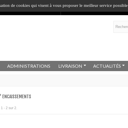
sation de cookies qui visent à vous proposer le meilleur service possible
ommande
= 1
cadeau
.
En savoir plus !
ADMINISTRATIONS
LIVRAISON
ACTUALITÉS
' ENCAISSEMENTS
1 - 2 sur 2.