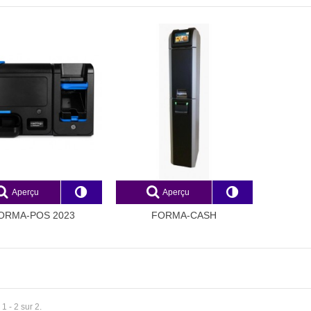
NOTE 130
Aperçu
Aperçu
00 €
ORMA-POS 2023
FORMA-CASH
X
0 €
 "Discount 4"
00 €
1 - 2 sur 2.