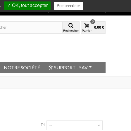
✓ OK, tout accepter
.
Personnaliser
Bienvenue
Mon compte
Contactez-nous
0
0,00 €
Rechercher
Parnier
NOTRE SOCIÉTÉ
SUPPORT - SAV
Tri
--