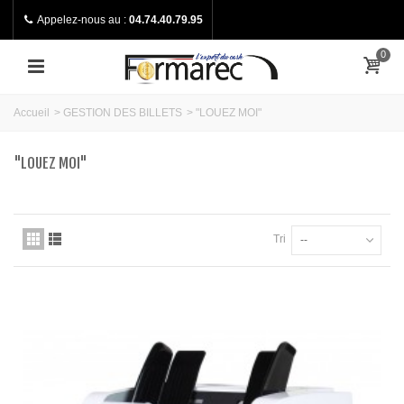
Appelez-nous au :
04.74.40.79.95
0
Accueil
>
GESTION DES BILLETS
>
"LOUEZ MOI"
"LOUEZ MOI"
Tri
--