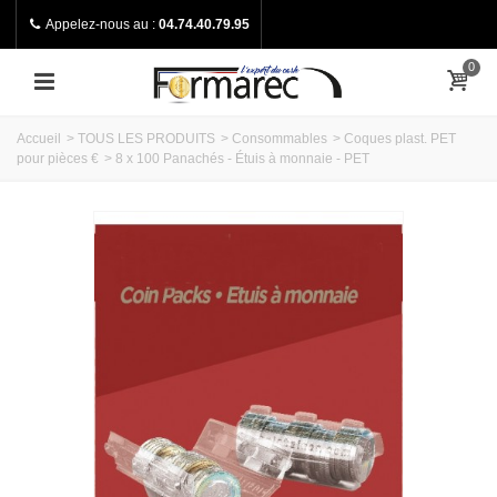
Appelez-nous au :
04.74.40.79.95
0
Accueil
>
TOUS LES PRODUITS
>
Consommables
>
Coques plast. PET
pour pièces €
>
8 x 100 Panachés - Étuis à monnaie - PET