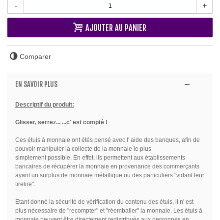
-
+
AJOUTER AU PANIER
Comparer
EN SAVOIR PLUS
Descriptif du produit:
Glisser, serrez... ...c' est compté !
Ces étuis à monnaie ont étés pensé avec l' aide des banques, afin de
pouvoir manipuler la collecte de la monnaie le plus
simplement possible. En effet, ils permettent aux établissements
bancaires de récupérer
la monnaie en provenance des commerçants
ayant un surplus de monnaie métallique ou des particuliers "vidant leur
tirelire".
Etant donné la sécurité de vérification du contenu des étuis, il n' est
plus nécessaire de "recompter" et "réemballer" la monnaie. Les étuis à
monnaie peuvent être directement redistribués aux personnes en