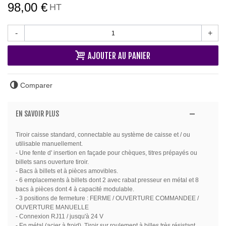
98,00 €
HT
-
+
AJOUTER AU PANIER
Comparer
EN SAVOIR PLUS
Tiroir caisse standard, connectable au système de caisse et / ou
utilisable manuellement.
- Une fente d' insertion en façade pour chèques, titres prépayés ou
billets sans ouverture tiroir.
- Bacs à billets et à pièces amovibles.
- 6 emplacements à billets dont 2 avec rabat presseur en métal et 8
bacs à pièces dont 4 à capacité modulable.
- 3 positions de fermeture : FERME / OUVERTURE COMMANDEE /
OUVERTURE MANUELLE
- Connexion RJ11 / jusqu'à 24 V
- En métal (acier à froid). Tiroir sur roulement à billes très résistant.