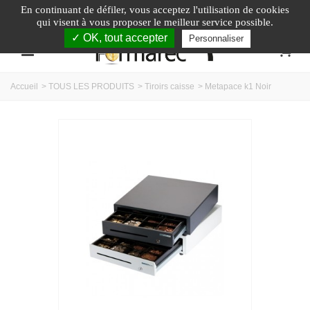
En continuant de défiler,
vous acceptez l'utilisation de cookies
Appelez-nous au :
04.74.40.79.95
qui visent à vous proposer le meilleur service possible.
✓ OK, tout accepter
Personnaliser
0
Accueil
>
TOUS LES PRODUITS
>
Tiroirs caisse
>
Metapace k1 Noir