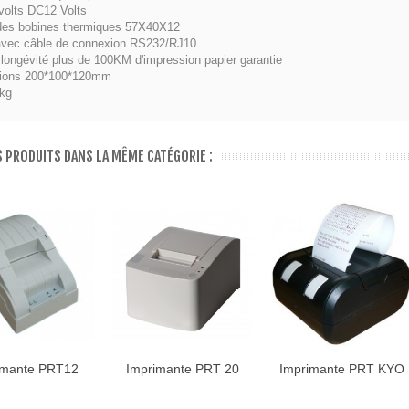
olts DC12 Volts
 des bobines thermiques 57X40X12
avec câble de connexion RS232/RJ10
 "Discount 2"
longévité plus de 100KM d'impression papier garantie
240,00 €
,33 €
ions 200*100*120mm
kg
S PRODUITS DANS LA MÊME CATÉGORIE :
imante PRT12
Imprimante PRT 20
Imprimante PRT KYO