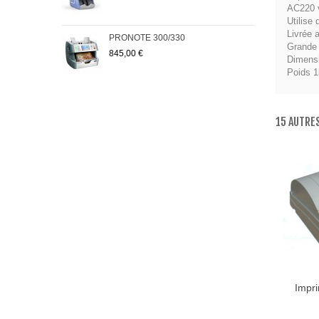
AC220 v
Utilise
Livrée 
PRONOTE 300/330
Pack
Grande 
845,00 €
223
Dimens
Poids 1
15 AUTRE
Impr