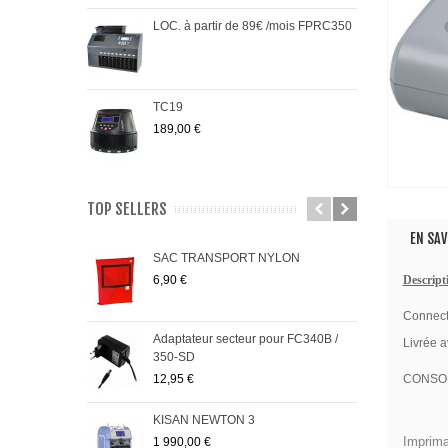
LOC. à partir de 89€ /mois FPRC350
TC19
189,00 €
TOP SELLERS
EN SAV
SAC TRANSPORT NYLON
PRO
6,90 €
485,
Descript
Connect
Adaptateur secteur pour FC340B /
FC5
Livrée 
350-SD
95,0
12,95 €
CONSOM
KISAN NEWTON 3
Pack
Imprima
1 990,00 €
299,