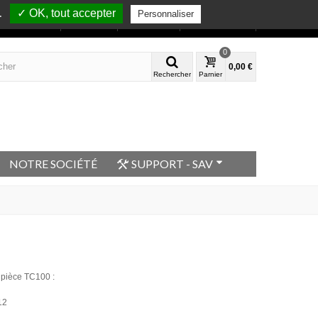
✓ OK, tout accepter
.
Personnaliser
Bienvenue
Mon compte
Contactez-nous
0
0,00 €
Rechercher
Parnier
NOTRE SOCIÉTÉ
SUPPORT - SAV
 pièce TC100 :
12