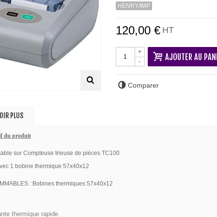
HENRY/IMP
120,00 €
HT
+
AJOUTER AU PAN
-
Comparer
OIR PLUS
NOTE 130
00 €
if du produit
able sur Compteuse trieuse de pièces TC100
X
avec 1 bobine thermique 57x40x12
0 €
MABLES : Bobines thermiques 57x40x12
 "Discount 4"
nte thermique rapide
00 €