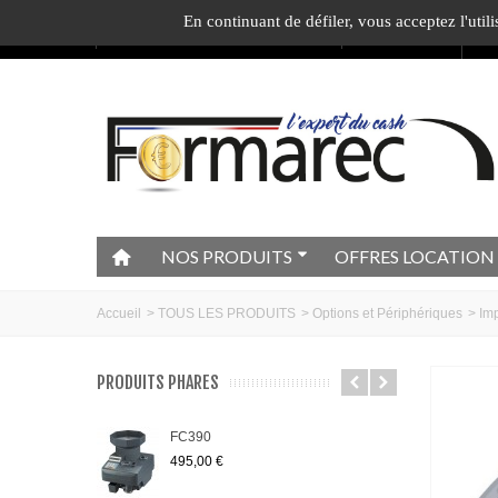
En continuant de défiler,
vous acceptez l'utili
Appelez-nous au :
04.74.40.79.95
Ecrivez-nous
1
c
NOS PRODUITS
OFFRES LOCATION
Accueil
>
TOUS LES PRODUITS
>
Options et Périphériques
>
Im
PRODUITS PHARES
FC390
495,00 €