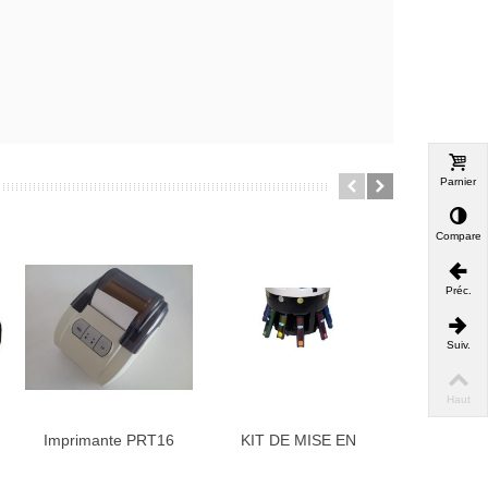
Parnier
Comparer
Préc.
Suiv.
Haut
Imprimante PRT16
KIT DE MISE EN
Kit de mis
TUBES POUR...