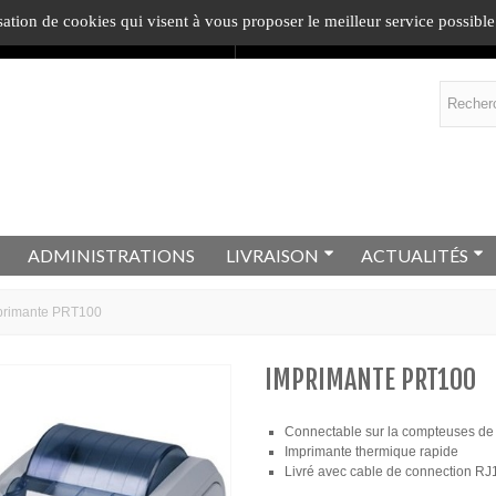
sation de cookies qui visent à vous proposer le meilleur service possible
ommande
= 1
cadeau
.
En savoir plus !
ADMINISTRATIONS
LIVRAISON
ACTUALITÉS
primante PRT100
IMPRIMANTE PRT100
Connectable sur la compteuses de
Imprimante thermique rapide
Livré avec cable de connection RJ