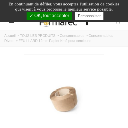
En continuant de défiler,
vous acceptez l'utilisation de cookies
Appelez-nous au :
04.74.40.79.95
qui visent à vous proposer le meilleur service possible.
✓ OK, tout accepter
Personnaliser
0
Accueil
>
TOUS LES PRODUITS
>
Consommables
>
Consommables
Divers
>
FEUILLARD 12mm Papier Kraft pour cercleuse