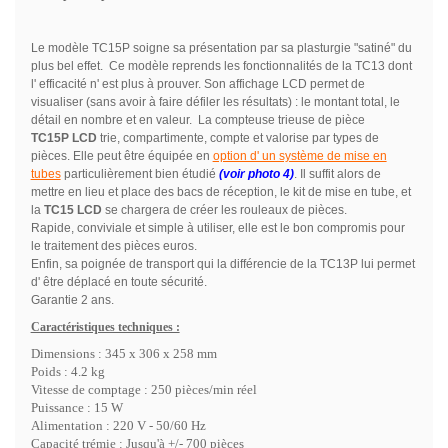
Le modèle TC15P soigne sa présentation par sa plasturgie "satiné" du
plus bel effet. Ce modèle reprends les fonctionnalités de la TC13 dont
l' efficacité n' est plus à prouver. Son affichage LCD permet de
visualiser (sans avoir à faire défiler les résultats) : le montant total, le
détail en nombre et en valeur.
La compteuse trieuse de pièce
TC15P LCD
trie, compartimente, compte et valorise par types de
pièces. Elle peut être équipée en
option d' un système de mise en
tubes
particulièrement bien étudié
(voir photo 4)
. Il suffit alors de
mettre en lieu et place des bacs de réception, le kit de mise en tube, et
la
TC15 LCD
se chargera de créer les rouleaux de pièces.
Rapide, conviviale et simple à utiliser, elle est le bon compromis pour
le traitement des pièces euros.
Enfin, sa poignée de transport qui la différencie de la TC13P lui permet
d' être déplacé en toute sécurité.
Garantie 2 ans.
Caractéristiques techniques :
Dimensions : 345 x 306 x 258 mm
Poids : 4.2 kg
Vitesse de comptage : 250 pièces/min réel
Puissance
: 15 W
Alimentation : 220 V - 50/60 Hz
Capacité trémie : Jusqu'à +/- 700 pièces