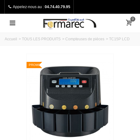
Appelez-nous au :
04.74.40.79.95
0
Accueil
>
TOUS LES PRODUITS
>
Compteuses de pièces
>
TC15P LCD
PROMO