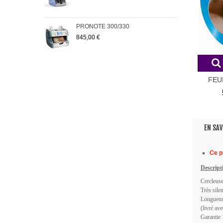
PRONOTE 300/330
Pack
845,00 €
223
FEU
Polypr
EN SAV
Ce p
Descripti
Cercleuse
Très sile
Longueur
(livré ave
Garantie 