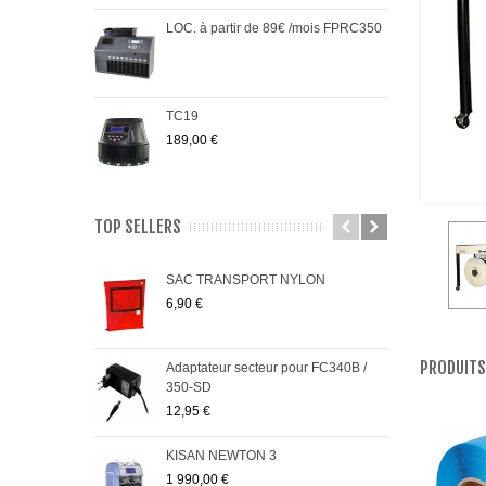
LOC. à partir de 89€ /mois FPRC350
TC19
189,00 €
TOP SELLERS
SAC TRANSPORT NYLON
PRO
6,90 €
485,
PRODUITS
Adaptateur secteur pour FC340B /
FC5
350-SD
95,0
12,95 €
KISAN NEWTON 3
Pack
1 990,00 €
299,