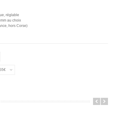
ue, réglable
2 mm au choix
rance, hors Corse)
 55€