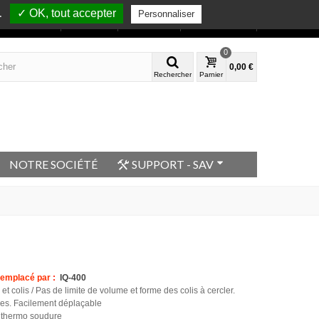
✓ OK, tout accepter
.
Personnaliser
Bienvenue
Mon compte
Contactez-nous
0
0,00 €
Rechercher
Parnier
NOTRE SOCIÉTÉ
SUPPORT - SAV
 Remplacé par
:
IQ-400
t colis / Pas de limite de volume et forme des colis à cercler.
nées. Facilement déplaçable
r thermo soudure