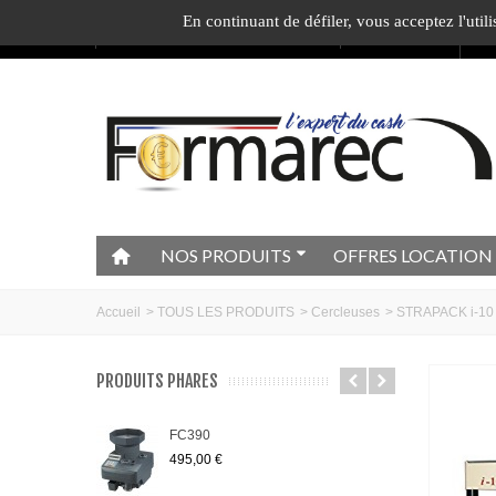
En continuant de défiler,
vous acceptez l'utili
Appelez-nous au :
04.74.40.79.95
Ecrivez-nous
1
c
NOS PRODUITS
OFFRES LOCATION
Accueil
>
TOUS LES PRODUITS
>
Cercleuses
>
STRAPACK i-10
PRODUITS PHARES
FC390
495,00 €