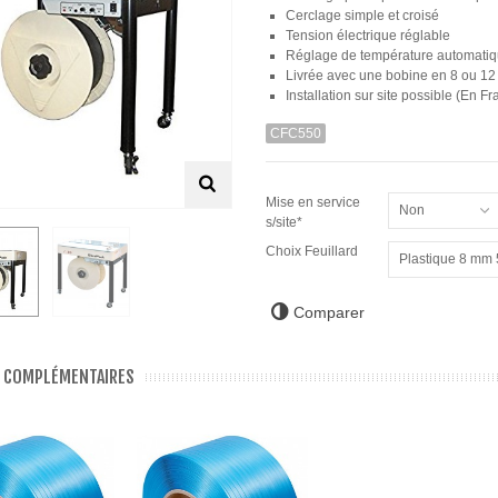
Cerclage simple et croisé
Tension électrique réglable
Réglage de température automatiq
Livrée avec une bobine en 8 ou 1
Installation sur site possible (En F
CFC550
Mise en service
Non
s/site*
Choix Feuillard
Plastique 8 mm
NOTE 130
00 €
Comparer
 COMPLÉMENTAIRES
X
0 €
 "Discount 4"
00 €