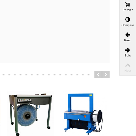
Parnier
Comparer
Préc.
Suiv.
Haut