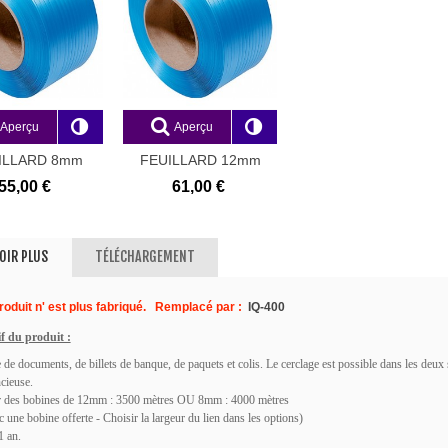
 "Discount 2"
240,00 €
,33 €
Aperçu
Aperçu
ILLARD 8mm
FEUILLARD 12mm
opylène pour...
Polypropylène...
55,00 €
61,00 €
OIR PLUS
TÉLÉCHARGEMENT
roduit n' est plus fabriqué. Remplacé par :
IQ-400
f du produit :
 de documents, de billets de banque, de paquets et colis. Le cerclage est possible dans les deux 
ncieuse.
 des bobines de 12mm : 3500 mètres OU 8mm : 4000 mètres
c une bobine offerte - Choisir la largeur du lien dans les options)
1 an.