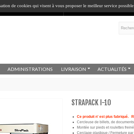
sation de cookies qui visent à vous proposer le meilleur service possible
ommande
= 1
cadeau
.
En savoir plus !
ADMINISTRATIONS
LIVRAISON
ACTUALITÉS
STRAPACK I-10
Ce produit n' est plus fabriqué.
Cercleuse de billets, de documents e
Montée sur pieds et roulettes frei
Cerclage plastique / Fermeture pa